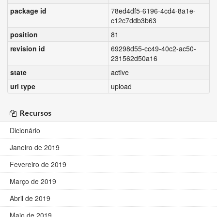
package id
78ed4df5-6196-4cd4-8a1e-
c12c7ddb3b63
position
81
revision id
69298d55-cc49-40c2-ac50-
231562d50a16
state
active
url type
upload
Recursos
Dicionário
Janeiro de 2019
Fevereiro de 2019
Março de 2019
Abril de 2019
Maio de 2019