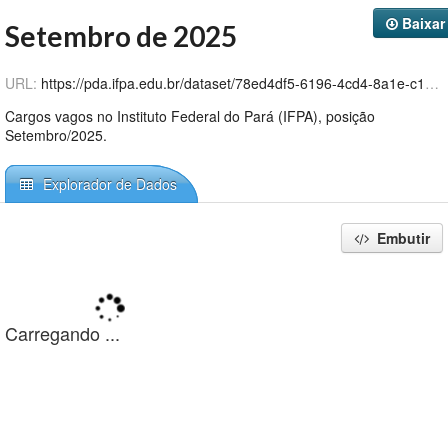
Github
Baixar
Setembro de 2025
URL:
https://pda.ifpa.edu.br/dataset/78ed4df5-6196-4cd4-8a1e-c12c7ddb3b63/resource/c65c0889-0383-463b-bee1-d0d8a121cfd0/download/cargosvagosvacancias_set-2025.csv
Cargos vagos no Instituto Federal do Pará (IFPA), posição
Setembro/2025.
Explorador de Dados
Embutir