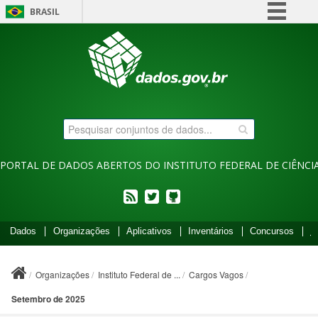
BRASIL
Simplifique!
Comunica BR
Participe
Acesso à informação
Legislação
Canais
PORTAL DE DADOS ABERTOS DO INSTITUTO FEDERAL DE CIÊNCIA
feed
twitter
Códigos
Dados
Organizações
Aplicativos
Inventários
Concursos
I
fonte
de
projetos
Organizações
Instituto Federal de ...
Cargos Vagos
do
dados.gov.br
Setembro de 2025
no