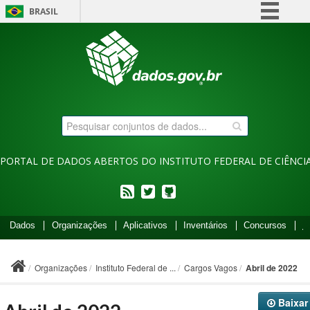
BRASIL
Simplifique!
Comunica BR
Participe
Acesso à informação
Legislação
Canais
PORTAL DE DADOS ABERTOS DO INSTITUTO FEDERAL DE CIÊNCIA
feed
twitter
Códigos
Dados
Organizações
Aplicativos
Inventários
Concursos
I
fonte
de
projetos
Organizações
Instituto Federal de ...
Cargos Vagos
Abril de 2022
do
dados.gov.br
no
Baixar