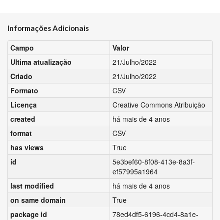
Informações Adicionais
Campo
Valor
Ultima atualização
21/Julho/2022
Criado
21/Julho/2022
Formato
CSV
Licença
Creative Commons Atribuição
created
há mais de 4 anos
format
CSV
has views
True
id
5e3bef60-8f08-413e-8a3f-
ef57995a1964
last modified
há mais de 4 anos
on same domain
True
package id
78ed4df5-6196-4cd4-8a1e-