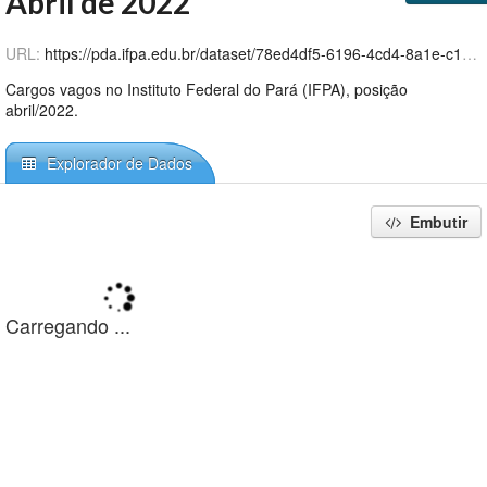
Abril de 2022
Github
URL:
https://pda.ifpa.edu.br/dataset/78ed4df5-6196-4cd4-8a1e-c12c7ddb3b63/resource/5e3bef60-8f08-413e-8a3f-ef57995a1964/download/pda_ifpa_distocupvagas-202204.csv
Cargos vagos no Instituto Federal do Pará (IFPA), posição
abril/2022.
Explorador de Dados
Embutir