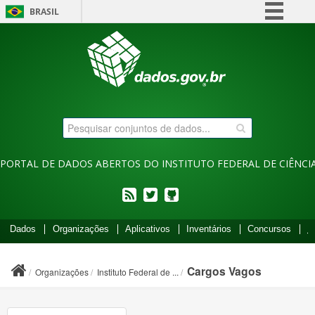
BRASIL
Simplifique!
Comunica BR
Participe
Acesso à informação
Legislação
Canais
PORTAL DE DADOS ABERTOS DO INSTITUTO FEDERAL DE CIÊNCIA
feed
twitter
Códigos
Dados
Organizações
Aplicativos
Inventários
Concursos
I
fonte
de
projetos
Cargos Vagos
Organizações
Instituto Federal de ...
do
dados.gov.br
no