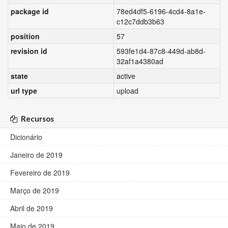
package id
78ed4df5-6196-4cd4-8a1e-
c12c7ddb3b63
position
57
revision id
593fe1d4-87c8-449d-ab8d-
32af1a4380ad
state
active
url type
upload
Recursos
Dicionário
Janeiro de 2019
Fevereiro de 2019
Março de 2019
Abril de 2019
Maio de 2019