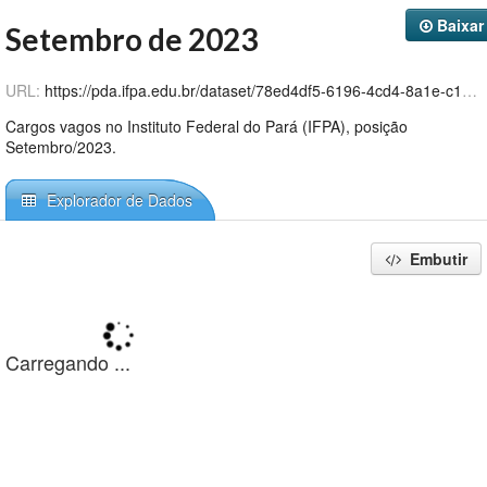
Github
Baixar
Setembro de 2023
URL:
https://pda.ifpa.edu.br/dataset/78ed4df5-6196-4cd4-8a1e-c12c7ddb3b63/resource/b167e89b-5783-482b-b03b-6b8b1d3398a3/download/cargosvagosvacancias_set-2023.csv
Cargos vagos no Instituto Federal do Pará (IFPA), posição
Setembro/2023.
Explorador de Dados
Embutir