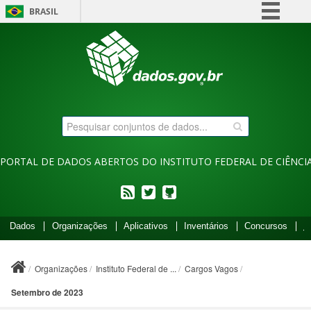
BRASIL
Simplifique!
Comunica BR
Participe
Acesso à informação
Legislação
Canais
PORTAL DE DADOS ABERTOS DO INSTITUTO FEDERAL DE CIÊNCIA
feed
twitter
Códigos
Dados
Organizações
Aplicativos
Inventários
Concursos
I
fonte
de
projetos
Organizações
Instituto Federal de ...
Cargos Vagos
do
dados.gov.br
Setembro de 2023
no