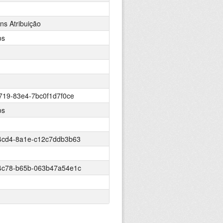
s Atribuição
os
719-83e4-7bc0f1d7f0ce
os
4cd4-8a1e-c12c7ddb3b63
4c78-b65b-063b47a54e1c