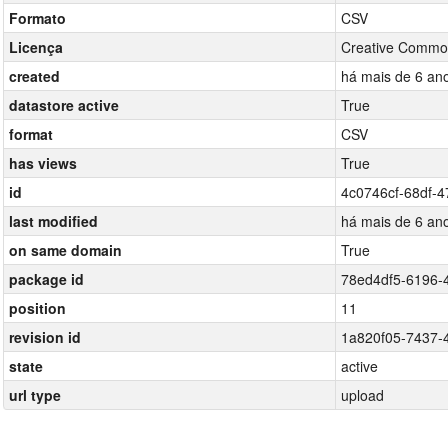
Formato
CSV
Licença
Creative Common
created
há mais de 6 an
datastore active
True
format
CSV
has views
True
id
4c0746cf-68df-4
last modified
há mais de 6 an
on same domain
True
package id
78ed4df5-6196-
position
11
revision id
1a820f05-7437-
state
active
url type
upload