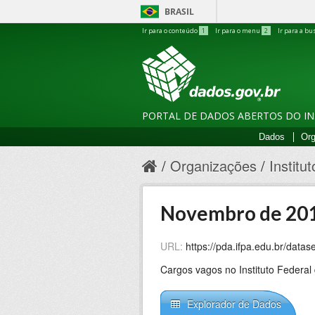
BRASIL
Ir para o conteúdo
1
Ir para o menu
2
Ir para a bu
PORTAL DE DADOS ABERTOS DO INS
Dados
Org
Organizações
Institu
Novembro de 20
URL:
https://pda.ifpa.edu.br/dataset/78
Cargos vagos no Instituto Federal
Explorador de Dados