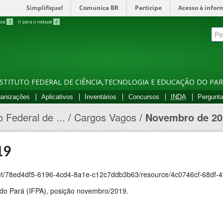
Simplifique!
Comunica BR
Participe
Acesso à infor
sca
3
Ir para o rodapé
4
TITUTO FEDERAL DE CIÊNCIA,TECNOLOGIA E EDUCAÇÃO DO PARÁ
anizações
Aplicativos
Inventários
Concursos
INDA
Pergunta
to Federal de ...
Cargos Vagos
Novembro de 20
19
ed4df5-6196-4cd4-8a1e-c12c7ddb3b63/resource/4c0746cf-68df-4719-83e4-7bc0f1d7f0ce/down
 do Pará (IFPA), posição novembro/2019.